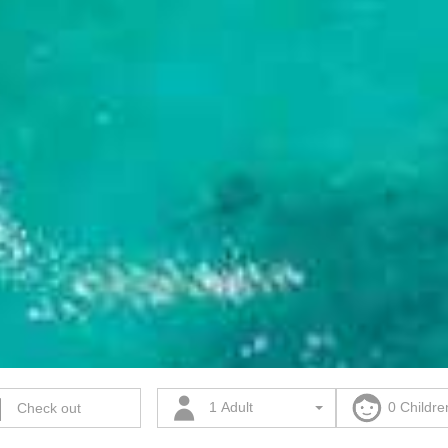
1 Adult
0 Childre